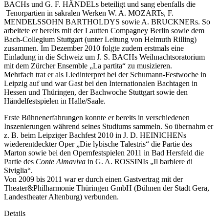
BACHs und G. F. HÄNDELs beteiligt und sang ebenfalls die
Tenorpartien in sakralen Werken W. A. MOZARTs, F.
MENDELSSOHN BARTHOLDYS sowie A. BRUCKNERs. So
arbeitete er bereits mit der Lautten Compagney Berlin sowie dem
Bach-Collegium Stuttgart (unter Leitung von Helmuth Rilling)
zusammen. Im Dezember 2010 folgte zudem erstmals eine
Einladung in die Schweiz um J. S. BACHs Weihnachtsoratorium
mit dem Zürcher Ensemble „La partita“ zu musizieren.
Mehrfach trat er als Liedinterpret bei der Schumann-Festwoche in
Leipzig auf und war Gast bei den Internationalen Bachtagen in
Hessen und Thüringen, der Bachwoche Stuttgart sowie den
Händelfestspielen in Halle/Saale.
Erste Bühnenerfahrungen konnte er bereits in verschiedenen
Inszenierungen während seines Studiums sammeln. So übernahm er
z. B. beim Leipziger Bachfest 2010 in J. D. HEINICHENs
wiederentdeckter Oper „Die lybische Talestris“ die Partie des
Marton sowie bei den Opernfestspielen 2011 in Bad Hersfeld die
Partie des
Conte Almaviva
in G. A. ROSSINIs „Il barbiere di
Siviglia“.
Von 2009 bis 2011 war er durch einen Gastvertrag mit der
Theater&Philharmonie Thüringen GmbH (Bühnen der Stadt Gera,
Landestheater Altenburg) verbunden.
Details