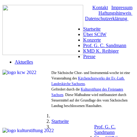
Kontakt
|
Impressum
|
Haftungshinweis
|
Datenschutzerklärung
Startseite
Über SCIW
Konzerte
Prof. G. C. Sandmann
KMD K. Reibiger
Presse
Aktuelles
Die Sächsische Chor- und Instrumental-woche ist eine
Veranstaltung des
Kirchenchorwerks der Ev.-Luth.
Landeskirche Sachsens
.
Gefördert durch die
Kulturstiftung des Freistaates
Sachsen
. Diese Maßnahme wird mitfinanziert durch
Steuermittel auf der Grundlage des vom Sächsischen
Landtag beschlossenen Haushaltes.
Startseite
Prof. G. C.
Sandmann