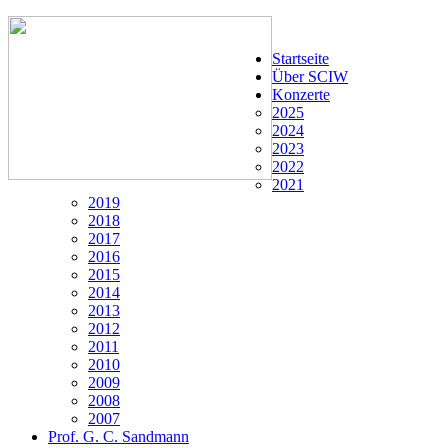
Startseite
Über SCIW
Konzerte
2025
2024
2023
2022
2021
2019
2018
2017
2016
2015
2014
2013
2012
2011
2010
2009
2008
2007
Prof. G. C. Sandmann