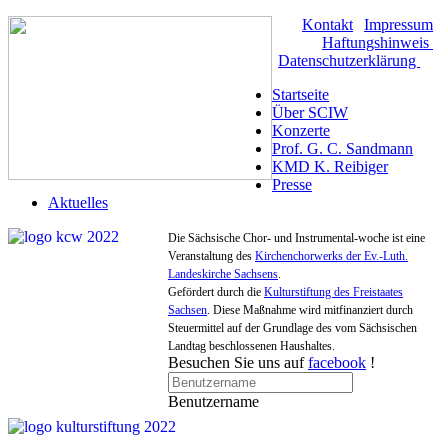
Kontakt
|
Impressum
|
Haftungshinweis
|
Datenschutzerklärung
Startseite
Über SCIW
Konzerte
Prof. G. C. Sandmann
KMD K. Reibiger
Presse
Aktuelles
Die Sächsische Chor- und Instrumental-woche ist eine
Veranstaltung des
Kirchenchorwerks der Ev.-Luth.
Landeskirche Sachsens
.
Gefördert durch die
Kulturstiftung des Freistaates
Sachsen
. Diese Maßnahme wird mitfinanziert durch
Steuermittel auf der Grundlage des vom Sächsischen
Landtag beschlossenen Haushaltes.
Besuchen Sie uns auf
facebook
!
Benutzername