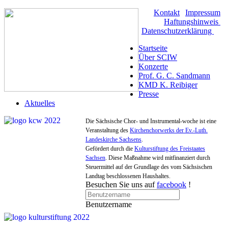
Kontakt
|
Impressum
|
Haftungshinweis
|
Datenschutzerklärung
Startseite
Über SCIW
Konzerte
Prof. G. C. Sandmann
KMD K. Reibiger
Presse
Aktuelles
Die Sächsische Chor- und Instrumental-woche ist eine
Veranstaltung des
Kirchenchorwerks der Ev.-Luth.
Landeskirche Sachsens
.
Gefördert durch die
Kulturstiftung des Freistaates
Sachsen
. Diese Maßnahme wird mitfinanziert durch
Steuermittel auf der Grundlage des vom Sächsischen
Landtag beschlossenen Haushaltes.
Besuchen Sie uns auf
facebook
!
Benutzername