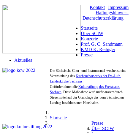
Kontakt
|
Impressum
|
Haftungshinweis
|
Datenschutzerklärung
Startseite
Über SCIW
Konzerte
Prof. G. C. Sandmann
KMD K. Reibiger
Presse
Aktuelles
Die Sächsische Chor- und Instrumental-woche ist eine
Veranstaltung des
Kirchenchorwerks der Ev.-Luth.
Landeskirche Sachsens
.
Gefördert durch die
Kulturstiftung des Freistaates
Sachsen
. Diese Maßnahme wird mitfinanziert durch
Steuermittel auf der Grundlage des vom Sächsischen
Landtag beschlossenen Haushaltes.
Startseite
Presse
Über SCIW