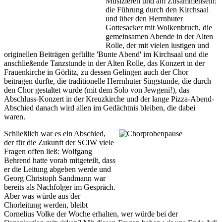
Musizieren und am Zusammensein:
die Führung durch den Kirchsaal
und über den Herrnhuter
Gottesacker mit Wolkenbruch, die
gemeinsamen Abende in der Alten
Rolle, der mit vielen lustigen und
originellen Beiträgen gefüllte 'Bunte Abend' im Kirchsaal und die
anschließende Tanzstunde in der Alten Rolle, das Konzert in der
Frauenkirche in Görlitz, zu dessen Gelingen auch der Chor
beitragen durfte, die traditionelle Herrnhuter Singstunde, die durch
den Chor gestaltet wurde (mit dem Solo von Jewgeni!), das
Abschluss-Konzert in der Kreuzkirche und der lange Pizza-Abend-
Abschied danach wird allen im Gedächtnis bleiben, die dabei
waren.
Schließlich war es ein Abschied,
der für die Zukunft der SCIW viele
Fragen offen ließ: Wolfgang
Behrend hatte vorab mitgeteilt, dass
er die Leitung abgeben werde und
Georg Christoph Sandmann war
bereits als Nachfolger im Gespräch.
Aber was würde aus der
Chorleitung werden, bleibt
Cornelius Volke der Woche erhalten, wer würde bei der