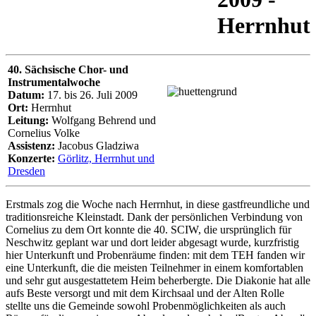
Herrnhut
40. Sächsische Chor- und
Instrumentalwoche
Datum:
17. bis 26. Juli 2009
Ort:
Herrnhut
Leitung:
Wolfgang Behrend und
Cornelius Volke
Assistenz:
Jacobus Gladziwa
Konzerte:
Görlitz, Herrnhut und
Dresden
Erstmals zog die Woche nach Herrnhut, in diese gastfreundliche und
traditionsreiche Kleinstadt. Dank der persönlichen Verbindung von
Cornelius zu dem Ort konnte die 40. SCIW, die ursprünglich für
Neschwitz geplant war und dort leider abgesagt wurde, kurzfristig
hier Unterkunft und Probenräume finden: mit dem TEH fanden wir
eine Unterkunft, die die meisten Teilnehmer in einem komfortablen
und sehr gut ausgestattetem Heim beherbergte. Die Diakonie hat alle
aufs Beste versorgt und mit dem Kirchsaal und der Alten Rolle
stellte uns die Gemeinde sowohl Probenmöglichkeiten als auch