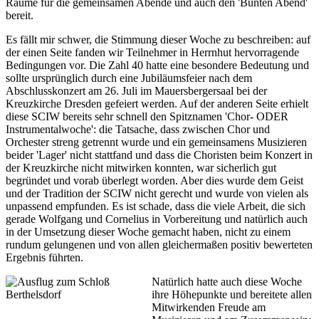
Räume für die gemeinsamen Abende und auch den 'Bunten Abend'
bereit.
Es fällt mir schwer, die Stimmung dieser Woche zu beschreiben: auf
der einen Seite fanden wir Teilnehmer in Herrnhut hervorragende
Bedingungen vor. Die Zahl 40 hatte eine besondere Bedeutung und
sollte ursprünglich durch eine Jubiläumsfeier nach dem
Abschlusskonzert am 26. Juli im Mauersbergersaal bei der
Kreuzkirche Dresden gefeiert werden. Auf der anderen Seite erhielt
diese SCIW bereits sehr schnell den Spitznamen 'Chor- ODER
Instrumentalwoche': die Tatsache, dass zwischen Chor und
Orchester streng getrennt wurde und ein gemeinsamens Musizieren
beider 'Lager' nicht stattfand und dass die Choristen beim Konzert in
der Kreuzkirche nicht mitwirken konnten, war sicherlich gut
begründet und vorab überlegt worden. Aber dies wurde dem Geist
und der Tradition der SCIW nicht gerecht und wurde von vielen als
unpassend empfunden. Es ist schade, dass die viele Arbeit, die sich
gerade Wolfgang und Cornelius in Vorbereitung und natürlich auch
in der Umsetzung dieser Woche gemacht haben, nicht zu einem
rundum gelungenen und von allen gleichermaßen positiv bewerteten
Ergebnis führten.
Natürlich hatte auch diese Woche
ihre Höhepunkte und bereitete allen
Mitwirkenden Freude am