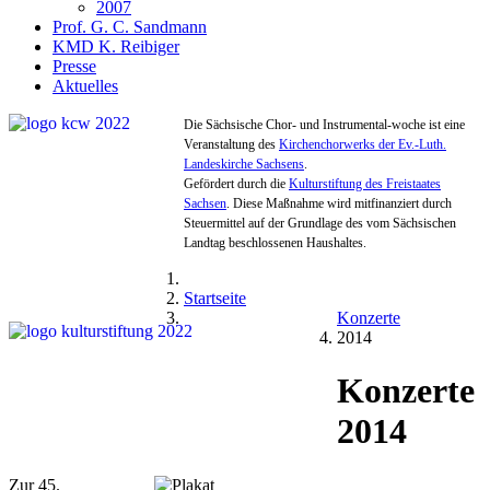
2007
Prof. G. C. Sandmann
KMD K. Reibiger
Presse
Aktuelles
Die Sächsische Chor- und Instrumental-woche ist eine
Veranstaltung des
Kirchenchorwerks der Ev.-Luth.
Landeskirche Sachsens
.
Gefördert durch die
Kulturstiftung des Freistaates
Sachsen
. Diese Maßnahme wird mitfinanziert durch
Steuermittel auf der Grundlage des vom Sächsischen
Landtag beschlossenen Haushaltes.
Startseite
Konzerte
2014
Konzerte
2014
Zur 45.