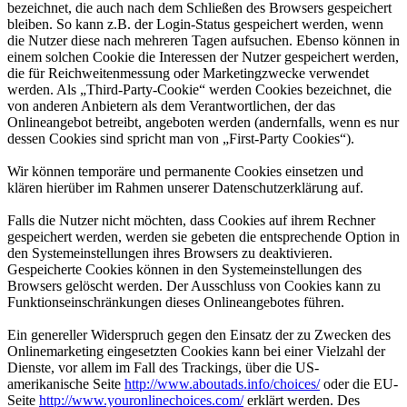
bezeichnet, die auch nach dem Schließen des Browsers gespeichert
bleiben. So kann z.B. der Login-Status gespeichert werden, wenn
die Nutzer diese nach mehreren Tagen aufsuchen. Ebenso können in
einem solchen Cookie die Interessen der Nutzer gespeichert werden,
die für Reichweitenmessung oder Marketingzwecke verwendet
werden. Als „Third-Party-Cookie“ werden Cookies bezeichnet, die
von anderen Anbietern als dem Verantwortlichen, der das
Onlineangebot betreibt, angeboten werden (andernfalls, wenn es nur
dessen Cookies sind spricht man von „First-Party Cookies“).
Wir können temporäre und permanente Cookies einsetzen und
klären hierüber im Rahmen unserer Datenschutzerklärung auf.
Falls die Nutzer nicht möchten, dass Cookies auf ihrem Rechner
gespeichert werden, werden sie gebeten die entsprechende Option in
den Systemeinstellungen ihres Browsers zu deaktivieren.
Gespeicherte Cookies können in den Systemeinstellungen des
Browsers gelöscht werden. Der Ausschluss von Cookies kann zu
Funktionseinschränkungen dieses Onlineangebotes führen.
Ein genereller Widerspruch gegen den Einsatz der zu Zwecken des
Onlinemarketing eingesetzten Cookies kann bei einer Vielzahl der
Dienste, vor allem im Fall des Trackings, über die US-
amerikanische Seite
http://www.aboutads.info/choices/
oder die EU-
Seite
http://www.youronlinechoices.com/
erklärt werden. Des